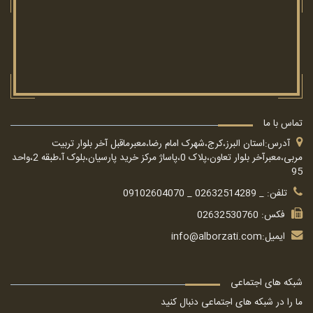
تماس با ما
آدرس:استان البرز،کرج،شهرک امام رضا،معبرماقبل آخر بلوار تربیت
مربی،معبرآخر بلوار تعاون،پلاک 0،پاساژ مرکز خرید پارسیان،بلوک آ،طبقه 2،واحد
95
تلفن: _ 02632514289 _ 09102604070
فکس: 02632530760
ایمیل:
info@alborzati.com
شبکه های اجتماعی
ما را در شبکه های اجتماعی دنبال کنید