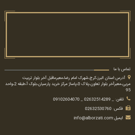
تماس با ما
آدرس:استان البرز،کرج،شهرک امام رضا،معبرماقبل آخر بلوار تربیت
مربی،معبرآخر بلوار تعاون،پلاک 0،پاساژ مرکز خرید پارسیان،بلوک آ،طبقه 2،واحد
95
تلفن: _ 02632514289 _ 09102604070
فکس: 02632530760
ایمیل:
info@alborzati.com