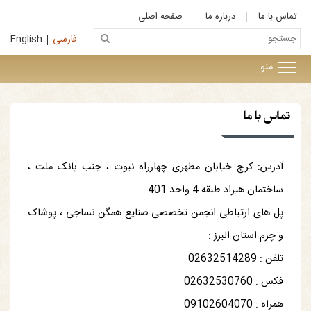
تماس با ما
درباره ما
صفحه اصلی
فارسی
English
منو
تماس با ما
آدرس: کرج خیابان مطهری چهارراه نبوت ، جنب بانک ملت ،
ساختمان هیراد طبقه 4 واحد 401
پل های ارتباطی انجمن تخصصی صنایع همگن نساجی ، پوشاک
و چرم استان البرز :
تلفن : 02632514289
فکس : 02632530760
همراه : 09102604070