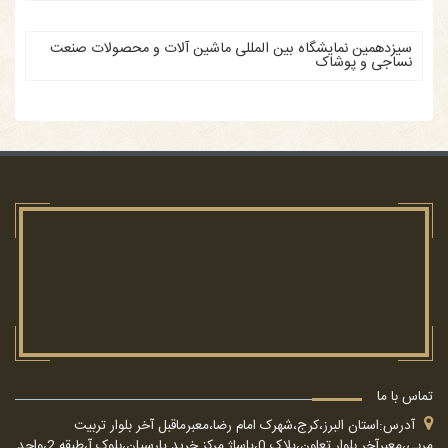
سیزدهمین نمایشگاه بین المللی ماشین آلات و محصولات صنعت
نساجی و پوشاک
تماس با ما
آدرس:استان البرز،کرج،شهرک امام رضا،معبرماقبل آخر بلوار تربیت
مربی،معبرآخر بلوار تعاون،پلاک 0،پاساژ مرکز خرید پارسیان،بلوک آ،طبقه 2،واحد