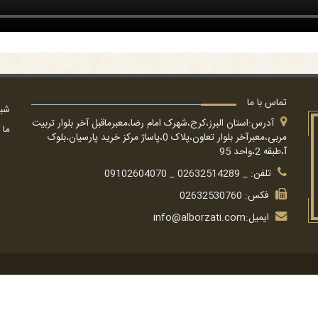
تماس با ما
شبک
آدرس:استان البرز،کرج،شهرک امام رضا،معبرماقبل آخر بلوار تربیت
ما 
مربی،معبرآخر بلوار تعاون،پلاک 0،پاساژ مرکز خرید پارسیان،بلوک
آ،طبقه 2،واحد 95
تلفن: _ 02632514289 _ 09102604070
فکس: 02632530760
ایمیل:
info@alborzati.com